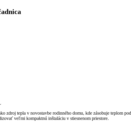
čadnica
L
ko zdroj tepla v novostavbe rodinného domu, kde zásobuje teplom pod
izovať veľmi kompaktnú inštaláciu v stiesnenom priestore.