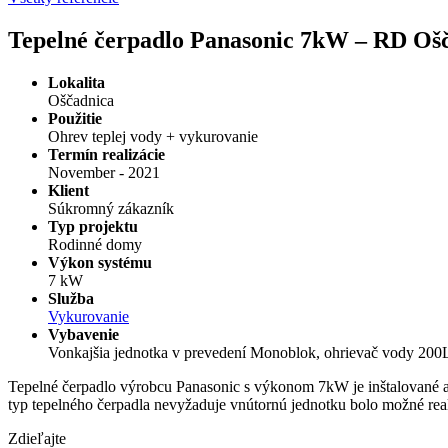
Tepelné čerpadlo Panasonic 7kW – RD Oš
Lokalita
Oščadnica
Použitie
Ohrev teplej vody + vykurovanie
Termín realizácie
November - 2021
Klient
Súkromný zákazník
Typ projektu
Rodinné domy
Výkon systému
7 kW
Služba
Vykurovanie
Vybavenie
Vonkajšia jednotka v prevedení Monoblok, ohrievač vody 200
Tepelné čerpadlo výrobcu Panasonic s výkonom 7kW je inštalované a
typ tepelného čerpadla nevyžaduje vnútornú jednotku bolo možné real
Zdieľajte