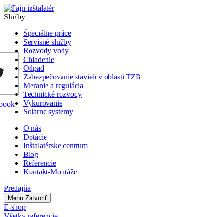
Služby
Špeciálne práce
Servisné služby
Rozvody vody
Chladenie
Odpad
Zabezpečovanie stavieb v oblasti TZB
Meranie a regulácia
Technické rozvody
Vykurovanie
Solárne systémy
O nás
Dotácie
Inštalatérske centrum
Blog
Referencie
Kontakt-Montáže
Predajňa
Menu
Zatvoriť
E-shop
Všetky referencie