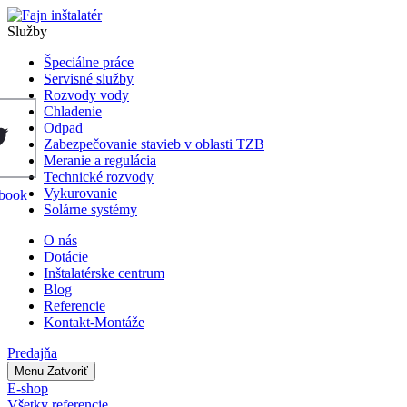
Služby
Špeciálne práce
Servisné služby
Rozvody vody
Chladenie
Odpad
Zabezpečovanie stavieb v oblasti TZB
Meranie a regulácia
Technické rozvody
Vykurovanie
Solárne systémy
O nás
Dotácie
Inštalatérske centrum
Blog
Referencie
Kontakt-Montáže
Predajňa
Menu
Zatvoriť
E-shop
Všetky referencie